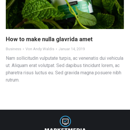
How to make nulla glavrida amet
Business
Von
Andy Waldis
Januar 14, 2019
Nam sollicitudin vulputate turpis, ac venenatis dui vehicula
ut. Aliquam erat volutpat. Sed dapibus tincidunt lorem, ac
pharetra risus luctus eu. Sed gravida magna posuere nibh
rutrum.